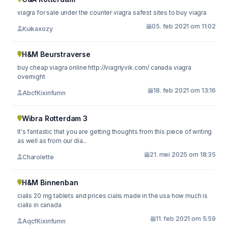
viagra for sale under the counter viagra safest sites to buy viagra
05. feb 2021 om 11:02
Kuikaxozy
H&M Beurstraverse
buy cheap viagra online http://viagriyvik.com/ canada viagra
overnight
18. feb 2021 om 13:16
AbcfKixinfumn
Wibra Rotterdam 3
It's fantastic that you are getting thoughts from this piece of writing
as well as from our dia...
21. mei 2025 om 18:35
Charolette
H&M Binnenban
cialis 20 mg tablets and prices cialis made in the usa how much is
cialis in canada
11. feb 2021 om 5:59
AqcfKixinfumn