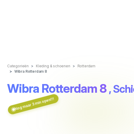
Categorieën
Kleding & schoenen
Rotterdam
Wibra Rotterdam 8
Wibra Rotterdam 8
, Sc
Nog maar 3 min open!!!