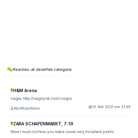
Reacties uit dezelfde categorie
H&M Arena
viagra. http://viagriyvik.com/ viagra
13. feb 2021 om 21:49
AbcfKixinfumn
ZARA SCHAPENMARKT, 7-19
Wow I must confess you make some very trcnahent points.