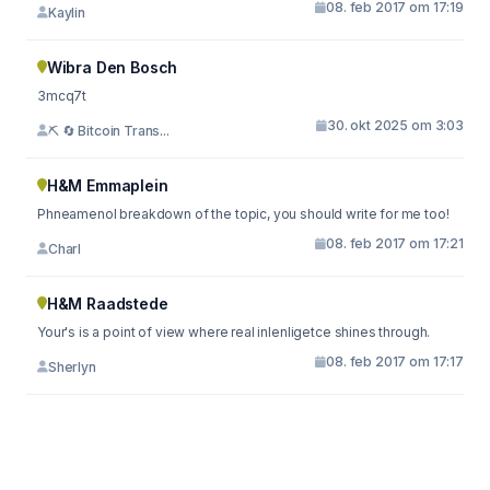
08. feb 2017 om 17:19
Kaylin
Wibra Den Bosch
3mcq7t
30. okt 2025 om 3:03
⛏ 🔄 Bitcoin Trans...
H&M Emmaplein
Phneamenol breakdown of the topic, you should write for me too!
08. feb 2017 om 17:21
Charl
H&M Raadstede
Your's is a point of view where real inlenligetce shines through.
08. feb 2017 om 17:17
Sherlyn