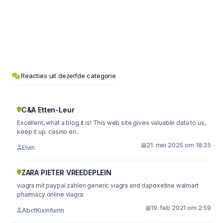
Reacties uit dezelfde categorie
C&A Etten-Leur
Excellent, what a blog it is! This web site gives valuable data to us,
keep it up. casino en...
21. mei 2025 om 18:35
Elvin
ZARA PIETER VREEDEPLEIN
viagra mit paypal zahlen generic viagra and dapoxetine walmart
pharmacy online viagra
19. feb 2021 om 2:59
AbcfKixinfumn