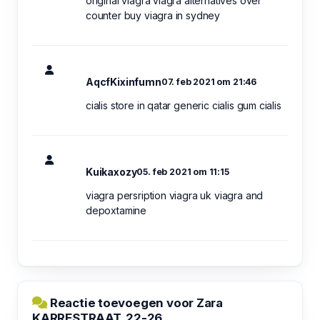
original viagra viagra alternatives over
counter buy viagra in sydney
AqcfKixinfumn
07. feb 2021 om 21:46
cialis store in qatar generic cialis gum cialis
Kuikaxozy
05. feb 2021 om 11:15
viagra persription viagra uk viagra and
depoxtamine
Reactie toevoegen voor Zara
KARRESTRAAT, 22-26