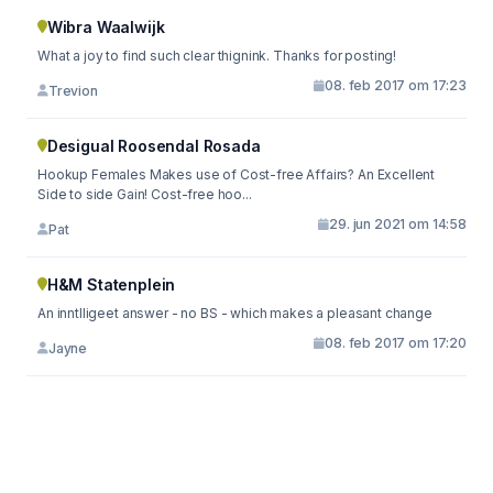
Wibra Waalwijk
What a joy to find such clear thignink. Thanks for posting!
08. feb 2017 om 17:23
Trevion
Desigual Roosendal Rosada
Hookup Females Makes use of Cost-free Affairs? An Excellent
Side to side Gain! Cost-free hoo...
29. jun 2021 om 14:58
Pat
H&M Statenplein
An inntlligeet answer - no BS - which makes a pleasant change
08. feb 2017 om 17:20
Jayne