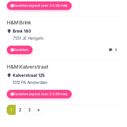
Gesloten (opent over 3 h 38 min)
H&M Brink
Brink 180
7551
JE Hengelo
Gesloten
5
H&M Kalverstraat
Kalverstraat 125
1012
PA Amsterdam
Gesloten (opent over 2 h 38 min)
1
2
3
»