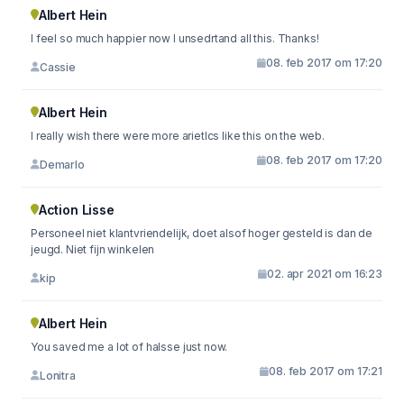
Albert Hein
I feel so much happier now I unsedrtand all this. Thanks!
08. feb 2017 om 17:20
Cassie
Albert Hein
I really wish there were more arietlcs like this on the web.
08. feb 2017 om 17:20
Demarlo
Action Lisse
Personeel niet klantvriendelijk, doet alsof hoger gesteld is dan de
jeugd. Niet fijn winkelen
02. apr 2021 om 16:23
kip
Albert Hein
You saved me a lot of halsse just now.
08. feb 2017 om 17:21
Lonitra