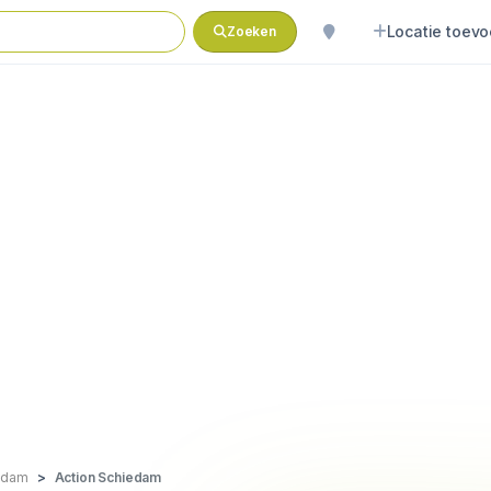
Locatie toev
Zoeken
edam
Action Schiedam