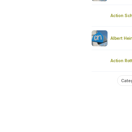
Action Sc
Albert Hei
Action Ro
Cate