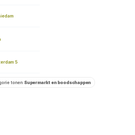
hiedam
n
tterdam 5
gorie tonen
Supermarkt en boodschappen