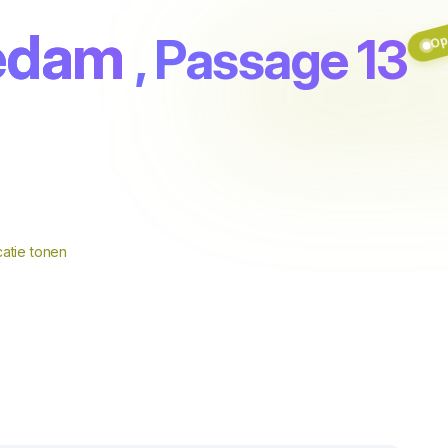
iedam
, Passage 13
Op
m
atie tonen