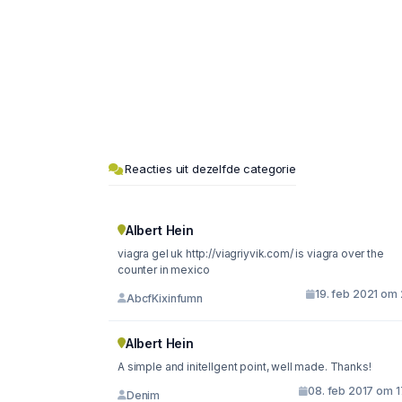
Reacties uit dezelfde categorie
Albert Hein
viagra gel uk http://viagriyvik.com/ is viagra over the
counter in mexico
19. feb 2021 om 
AbcfKixinfumn
Albert Hein
A simple and initellgent point, well made. Thanks!
08. feb 2017 om 1
Denim