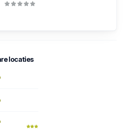
re locaties
n
n
n