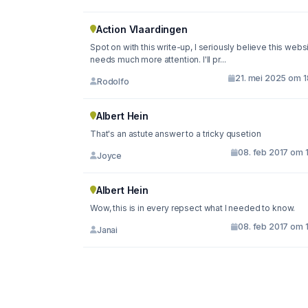
Action Vlaardingen
Spot on with this write-up, I seriously believe this webs
needs much more attention. I'll pr...
21. mei 2025 om 1
Rodolfo
Albert Hein
That's an astute answer to a tricky qusetion
08. feb 2017 om 
Joyce
Albert Hein
Wow, this is in every repsect what I needed to know.
08. feb 2017 om 
Janai