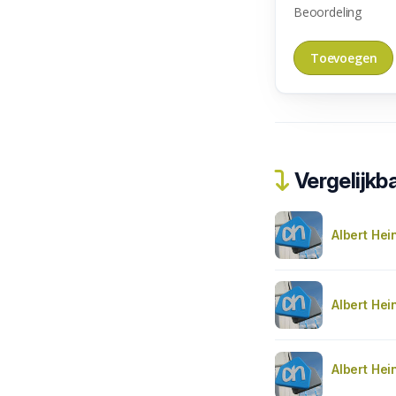
Beoordeling
Vergelijkba
Albert Hei
Albert Hei
Albert Hei