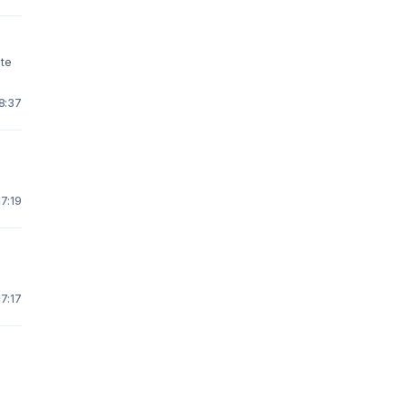
ite
8:37
17:19
17:17