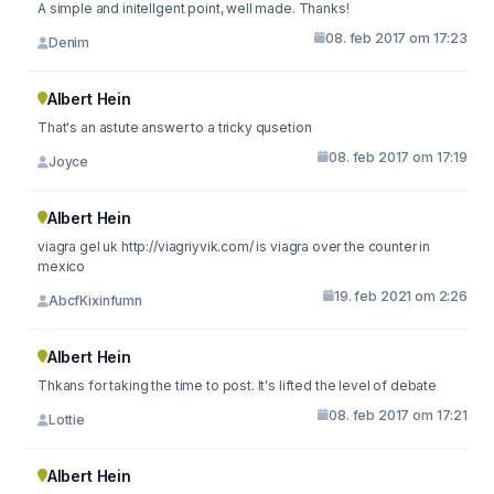
A simple and initellgent point, well made. Thanks!
08. feb 2017 om 17:23
Denim
Albert Hein
That's an astute answer to a tricky qusetion
08. feb 2017 om 17:19
Joyce
Albert Hein
viagra gel uk http://viagriyvik.com/ is viagra over the counter in
mexico
19. feb 2021 om 2:26
AbcfKixinfumn
Albert Hein
Thkans for taking the time to post. It's lifted the level of debate
08. feb 2017 om 17:21
Lottie
Albert Hein