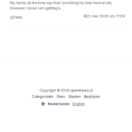
My family all the time say that I am killing my time here at net,
however I know I am getting k...
21. mei 2025 om 17:08
Delila
Copyright © 2026
openhours.nl
Categorieën
Sites
Steden
Bedrijven
Nederlands
English