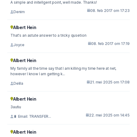
A simple and initellgent point, well made. Thanks!
08. feb 2017 om 17:23
Denim
Albert Hein
That's an astute answer to a tricky qusetion
08. feb 2017 om 17:19
Joyce
Albert Hein
My family all the time say that I am killing my time here at net,
however I know I am getting k...
21. mei 2025 om 17:08
Delila
Albert Hein
3autiu
22. mei 2025 om 14:45
🔋 Email: TRANSFER...
Albert Hein