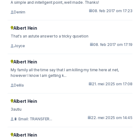
A simple and initellgent point, well made. Thanks!
08. feb 2017 om 17:23
Denim
Albert Hein
That's an astute answer to a tricky qusetion
08. feb 2017 om 17:19
Joyce
Albert Hein
My family all the time say that I am killing my time here at net,
however I know I am getting k...
21. mei 2025 om 17:08
Delila
Albert Hein
3autiu
22. mei 2025 om 14:45
🔋 Email: TRANSFER...
Albert Hein