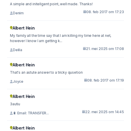
A simple and initellgent point, well made. Thanks!
08. feb 2017 om 17:23
Denim
Albert Hein
My family all the time say that I am killing my time here at net,
however I know I am getting k...
21. mei 2025 om 17:08
Delila
Albert Hein
That's an astute answer to a tricky qusetion
08. feb 2017 om 17:19
Joyce
Albert Hein
3autiu
22. mei 2025 om 14:45
🔋 Email: TRANSFER...
Albert Hein