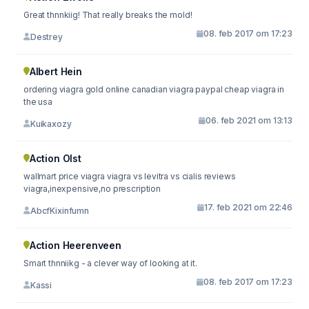
Great thnnkiig! That really breaks the mold!
08. feb 2017 om 17:23
Destrey
Albert Hein
ordering viagra gold online canadian viagra paypal cheap viagra in
the usa
06. feb 2021 om 13:13
Kuikaxozy
Action Olst
wallmart price viagra viagra vs levitra vs cialis reviews
viagra,inexpensive,no prescription
17. feb 2021 om 22:46
AbcfKixinfumn
Action Heerenveen
Smart thnniikg - a clever way of looking at it.
08. feb 2017 om 17:23
Kassi