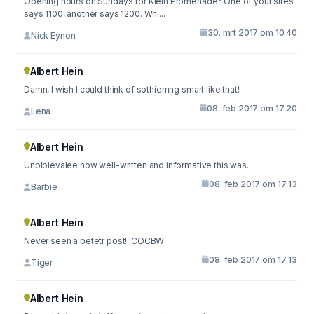
Opening hours on Sundays for Klein Promenade? One of your sites
says 1100, another says 1200. Whi...
30. mrt 2017 om 10:40
Nick Eynon
Albert Hein
Damn, I wish I could think of sothiemng smart like that!
08. feb 2017 om 17:20
Lena
Albert Hein
Unblbievalee how well-written and informative this was.
08. feb 2017 om 17:13
Barbie
Albert Hein
Never seen a betetr post! ICOCBW
08. feb 2017 om 17:13
Tiger
Albert Hein