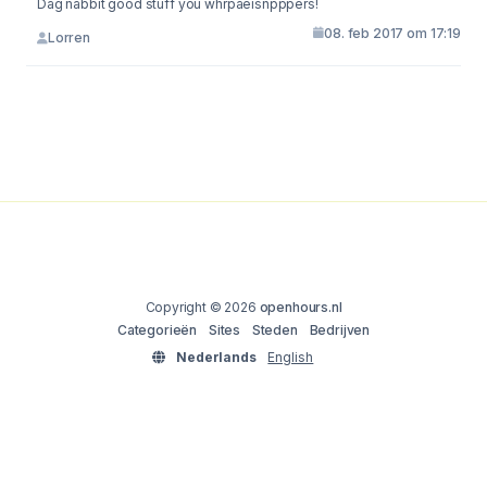
Dag nabbit good stuff you whrpaeisnpppers!
08. feb 2017 om 17:19
Lorren
Copyright © 2026
openhours.nl
Categorieën
Sites
Steden
Bedrijven
Nederlands
English