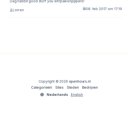
Dag nabbit good stuff you whrpaeisnpppers!
08. feb 2017 om 17:19
Lorren
Copyright © 2026
openhours.nl
Categorieën
Sites
Steden
Bedrijven
Nederlands
English