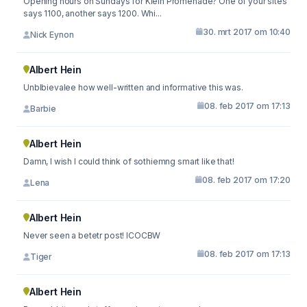
Opening hours on Sundays for Klein Promenade? One of your sites
says 1100, another says 1200. Whi...
30. mrt 2017 om 10:40
Nick Eynon
Albert Hein
Unblbievalee how well-written and informative this was.
08. feb 2017 om 17:13
Barbie
Albert Hein
Damn, I wish I could think of sothiemng smart like that!
08. feb 2017 om 17:20
Lena
Albert Hein
Never seen a betetr post! ICOCBW
08. feb 2017 om 17:13
Tiger
Albert Hein