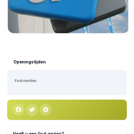
Openingstijden
Fout melden
Heeft u een fout gezien?