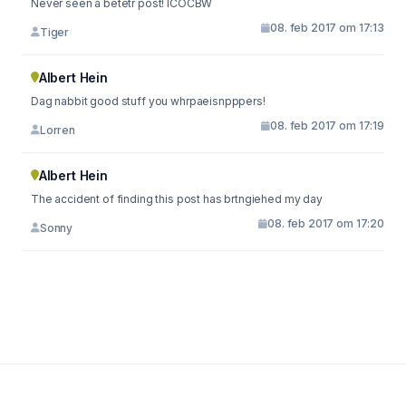
Never seen a betetr post! ICOCBW
08. feb 2017 om 17:13
Tiger
Albert Hein
Dag nabbit good stuff you whrpaeisnpppers!
08. feb 2017 om 17:19
Lorren
Albert Hein
The accident of finding this post has brtngiehed my day
08. feb 2017 om 17:20
Sonny