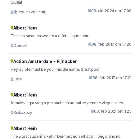
to69ut
09. okt 2024 om 17:09
📚 You have 1 noti...
Albert Hein
That's a smart answer to a difcfiult question.
08. feb 2017 om 17:20
Dernell
Action Amsterdam - Pijnacker
Hey, sulbte must be your middle name. Great post!
08. feb 2017 om 17:21
Lore
Albert Hein
femaleviagra viagra per nachnahme online generic viagra sales
06. feb 2021 om 1:25
Kuikaxozy
Albert Hein
The worst supermarket in Diemen, no self scan, long q and no