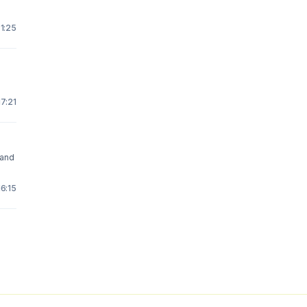
1:25
17:21
 and
6:15