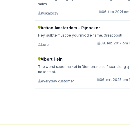
sales
06. feb 2021 om 
Kuikaxozy
Action Amsterdam - Pijnacker
Hey, sulbte must be your middle name. Great post!
08. feb 2017 om 
Lore
Albert Hein
The worst supermarket in Diemen, no self scan, long q
no receipt.
06. mrt 2025 om 1
everyday customer