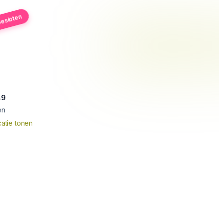
esloten
49
en
atie tonen