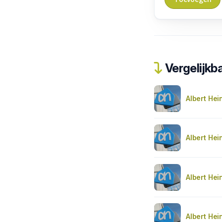
Vergelijkba
Albert Hei
Albert Hei
Albert Hei
Albert Hei