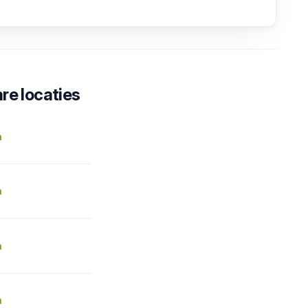
re locaties
n
n
n
n