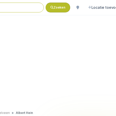
Locatie toev
Zoeken
elveen
Albert Hein