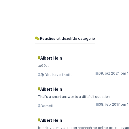
Reacties uit dezelfde categorie
Albert Hein
to69ut
09. okt 2024 om 1
📚 You have 1 noti...
Albert Hein
That's a smart answer to a difcfiult question.
08. feb 2017 om 1
Dernell
Albert Hein
femaleviagra viagra per nachnahme online generic viag