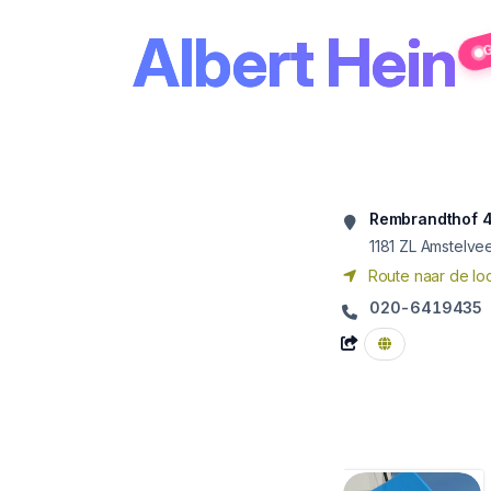
Albert Hein
G
Rembrandthof 
1181 ZL
Amstelve
Route naar de loc
020-6419435