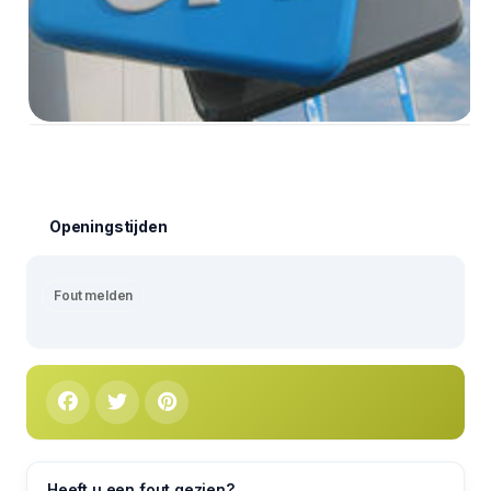
Openingstijden
Fout melden
Heeft u een fout gezien?