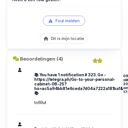
Fout melden
Dit is mijn locatie
Beoordelingen (4)
📚 You have 1 notification # 323. Go -
09
https://telegra.ph/Go-to-your-personal-
ok
cabinet-08-25?
20
o
hs=ac5a94bb81e6ceda7d04a7222a181ba1&
17
📚
to69ut