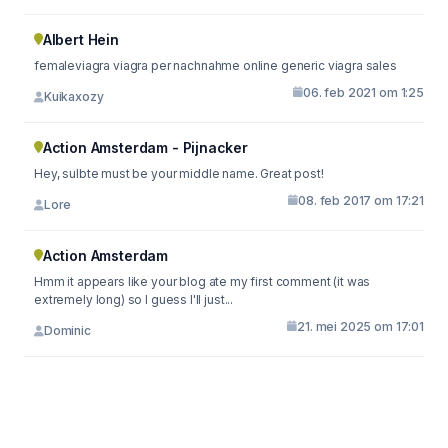
Albert Hein
femaleviagra viagra per nachnahme online generic viagra sales
06. feb 2021 om 1:25
Kuikaxozy
Action Amsterdam - Pijnacker
Hey, sulbte must be your middle name. Great post!
08. feb 2017 om 17:21
Lore
Action Amsterdam
Hmm it appears like your blog ate my first comment (it was
extremely long) so I guess I'll just...
21. mei 2025 om 17:01
Dominic