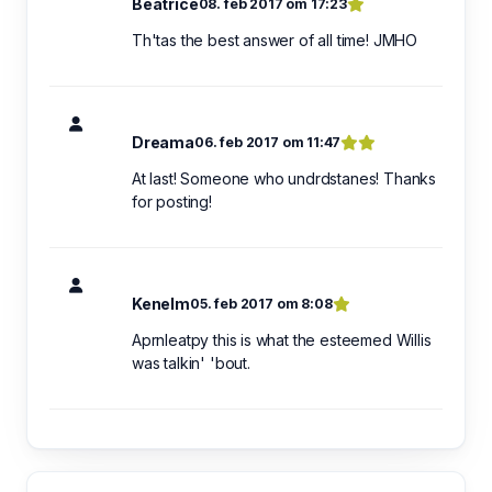
Beatrice
08. feb 2017 om 17:23
Th'tas the best answer of all time! JMHO
Dreama
06. feb 2017 om 11:47
At last! Someone who undrdstanes! Thanks
for posting!
Kenelm
05. feb 2017 om 8:08
Aprnleatpy this is what the esteemed Willis
was talkin' 'bout.