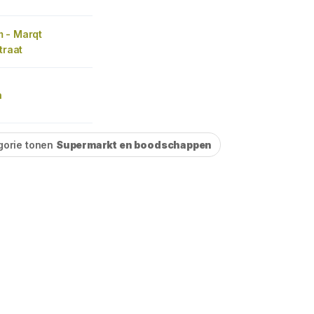
 - Marqt
traat
n
gorie tonen
Supermarkt en boodschappen