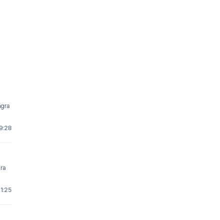
9:28
ra
1:25