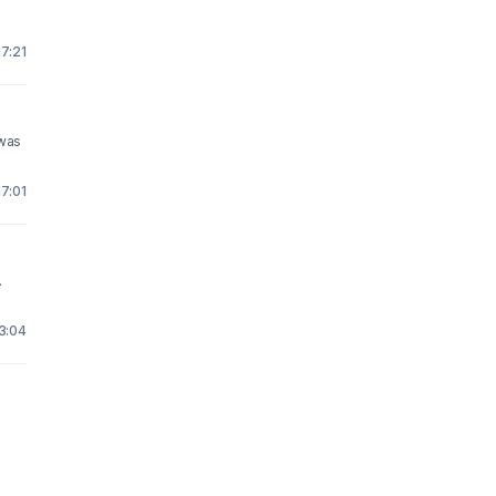
17:21
 was
7:01
.
3:04