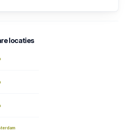
re locaties
n
n
n
sterdam