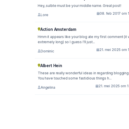
Hey, sulbte must be your middle name. Great post!
08. feb 2017 om 
Lore
Action Amsterdam
Hmm it appears like your blog ate my first comment (it
extremely long) so I guess I'll just...
21. mei 2025 om 1
Dominic
Albert Hein
These are really wonderful ideas in regarding blogging
You have touched some fastidious things h...
21. mei 2025 om 1
Angelina