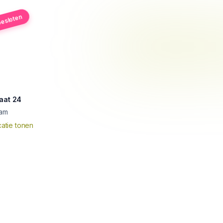
esloten
aat 24
dam
atie tonen