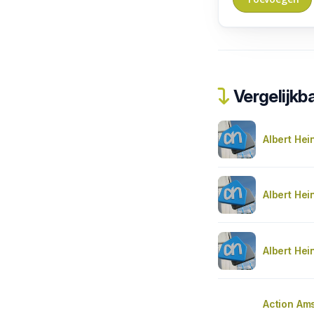
Vergelijkba
Albert Hei
Albert Hei
Albert Hei
Action Am