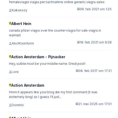
femaleviagra viagra per nachnahme online generic viagra sales
06. feb 2021 om 1:25
Kuikaxozy
Albert Hein
canada pfizer viagra over the counter viagra for sale viagra in
walmart
18. feb 2021 om 9:28
AbcfKixinfumn
Action Amsterdam - Pijnacker
Hey, sulbte must be your middle name. Great post!
08. feb 2017 om 17:21
Lore
Action Amsterdam
Hmm it appears like your blog ate my first comment (it was
extremely long) so I guess I'll just...
21. mei 2025 om 17:01
Dominic