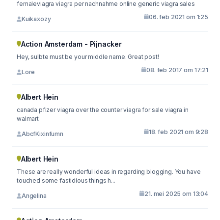
femaleviagra viagra per nachnahme online generic viagra sales
06. feb 2021 om 1:25
Kuikaxozy
Action Amsterdam - Pijnacker
Hey, sulbte must be your middle name. Great post!
08. feb 2017 om 17:21
Lore
Albert Hein
canada pfizer viagra over the counter viagra for sale viagra in
walmart
18. feb 2021 om 9:28
AbcfKixinfumn
Albert Hein
These are really wonderful ideas in regarding blogging. You have
touched some fastidious things h...
21. mei 2025 om 13:04
Angelina