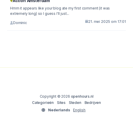
Action Amsterdam
Hmm it appears like your blog ate my first comment (it was
extremely long) so I guess I'll just...
21. mei 2025 om 17:01
Dominic
Copyright © 2026
openhours.nl
Categorieën
Sites
Steden
Bedrijven
Nederlands
English