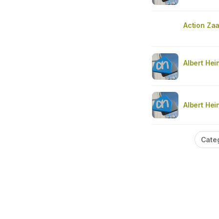
Action Za
Albert Hei
Albert Hei
Cate