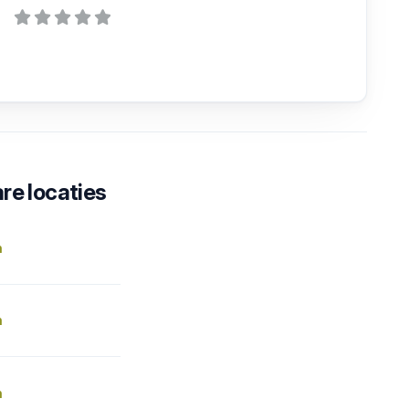
re locaties
n
n
n