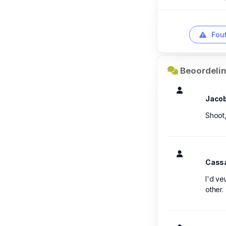
Fout
Beoordelin
Jaco
Shoot,
Cass
I'd ve
other.