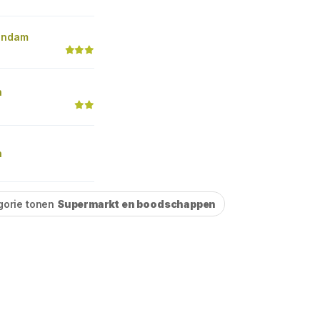
andam
n
n
gorie tonen
Supermarkt en boodschappen