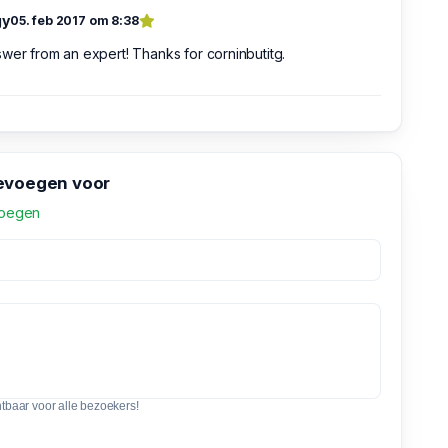
gy
05. feb 2017 om 8:38
wer from an expert! Thanks for corninbutitg.
evoegen voor
voegen
htbaar voor alle bezoekers!