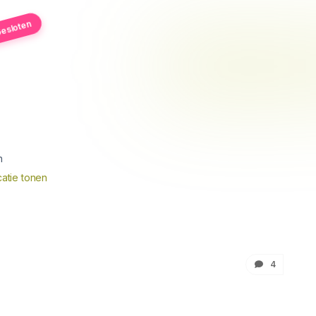
esloten
n
atie tonen
4