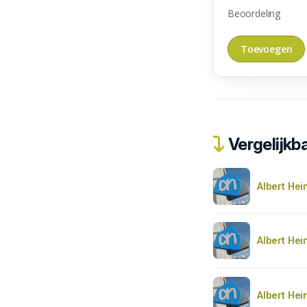
Beoordeling
Vergelijkba
Albert Hei
Albert Hei
Albert Hei