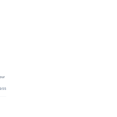
your
9:55