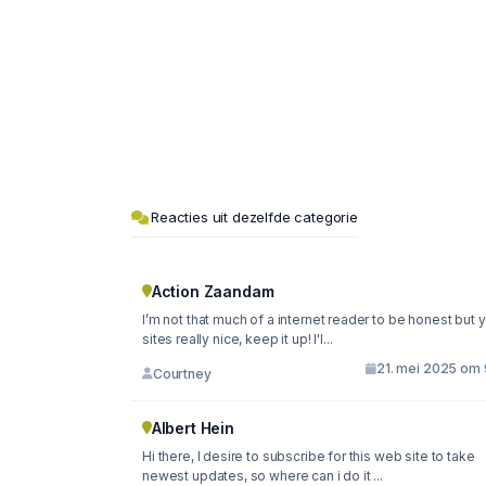
Reacties uit dezelfde categorie
Action Zaandam
I’m not that much of a internet reader to be honest but 
sites really nice, keep it up! I'l...
21. mei 2025 om 
Courtney
Albert Hein
Hi there, I desire to subscribe for this web site to take
newest updates, so where can i do it ...