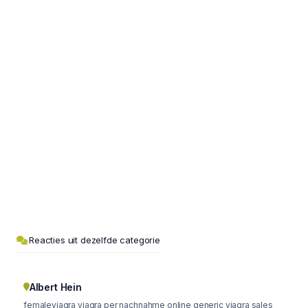
Reacties uit dezelfde categorie
Albert Hein
femaleviagra viagra per nachnahme online generic viagra sales