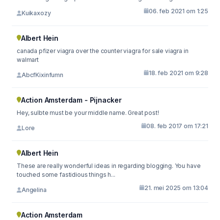
06. feb 2021 om 1:25
Kuikaxozy
Albert Hein
canada pfizer viagra over the counter viagra for sale viagra in
walmart
18. feb 2021 om 9:28
AbcfKixinfumn
Action Amsterdam - Pijnacker
Hey, sulbte must be your middle name. Great post!
08. feb 2017 om 17:21
Lore
Albert Hein
These are really wonderful ideas in regarding blogging. You have
touched some fastidious things h...
21. mei 2025 om 13:04
Angelina
Action Amsterdam