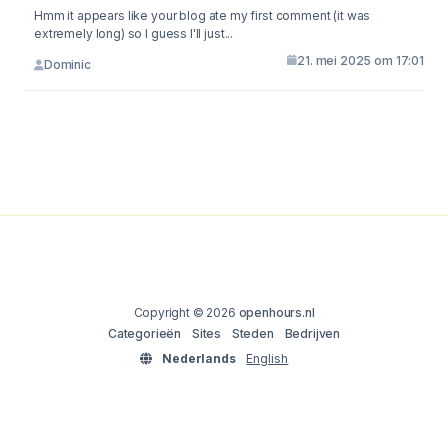
Hmm it appears like your blog ate my first comment (it was
extremely long) so I guess I'll just...
21. mei 2025 om 17:01
Dominic
Copyright © 2026
openhours.nl
Categorieën
Sites
Steden
Bedrijven
Nederlands
English