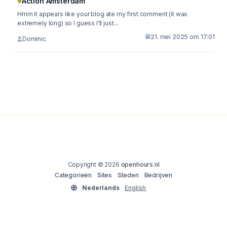
Action Amsterdam
Hmm it appears like your blog ate my first comment (it was
extremely long) so I guess I'll just...
21. mei 2025 om 17:01
Dominic
Copyright © 2026
openhours.nl
Categorieën
Sites
Steden
Bedrijven
Nederlands
English