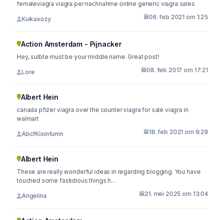
femaleviagra viagra per nachnahme online generic viagra sales
06. feb 2021 om 1:25
Kuikaxozy
Action Amsterdam - Pijnacker
Hey, sulbte must be your middle name. Great post!
08. feb 2017 om 17:21
Lore
Albert Hein
canada pfizer viagra over the counter viagra for sale viagra in
walmart
18. feb 2021 om 9:28
AbcfKixinfumn
Albert Hein
These are really wonderful ideas in regarding blogging. You have
touched some fastidious things h...
21. mei 2025 om 13:04
Angelina