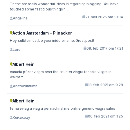
These are really wonderful ideas in regarding blogging. You have
touched some fastidious things h...
21. mei 2025 om 13:04
Angelina
Action Amsterdam - Pijnacker
Hey, sulbte must be your middle name. Great post!
08. feb 2017 om 17:21
Lore
Albert Hein
canada pfizer viagra over the counter viagra for sale viagra in
walmart
18. feb 2021 om 9:28
AbcfKixinfumn
Albert Hein
femaleviagra viagra per nachnahme online generic viagra sales
06. feb 2021 om 1:25
Kuikaxozy