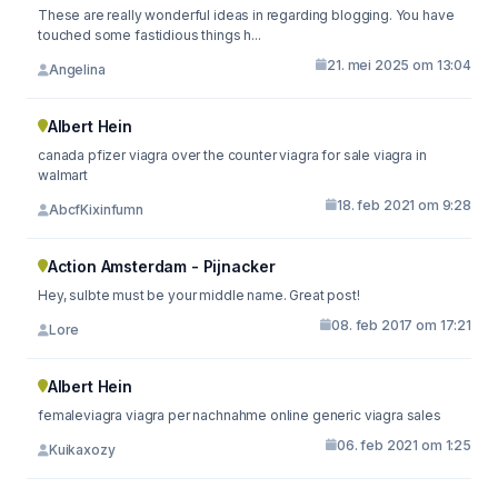
These are really wonderful ideas in regarding blogging. You have
touched some fastidious things h...
21. mei 2025 om 13:04
Angelina
Albert Hein
canada pfizer viagra over the counter viagra for sale viagra in
walmart
18. feb 2021 om 9:28
AbcfKixinfumn
Action Amsterdam - Pijnacker
Hey, sulbte must be your middle name. Great post!
08. feb 2017 om 17:21
Lore
Albert Hein
femaleviagra viagra per nachnahme online generic viagra sales
06. feb 2021 om 1:25
Kuikaxozy