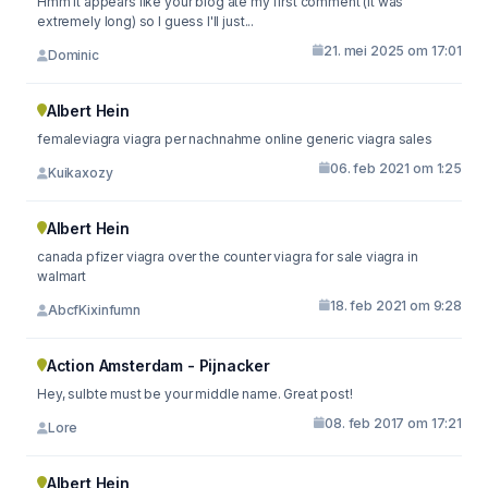
Hmm it appears like your blog ate my first comment (it was
extremely long) so I guess I'll just...
21. mei 2025 om 17:01
Dominic
Albert Hein
femaleviagra viagra per nachnahme online generic viagra sales
06. feb 2021 om 1:25
Kuikaxozy
Albert Hein
canada pfizer viagra over the counter viagra for sale viagra in
walmart
18. feb 2021 om 9:28
AbcfKixinfumn
Action Amsterdam - Pijnacker
Hey, sulbte must be your middle name. Great post!
08. feb 2017 om 17:21
Lore
Albert Hein