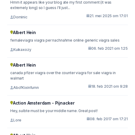
Hmm it appears like your blog ate my first comment (it was
extremely long) so I guess I'll just...
21. mei 2025 om 17:01
Dominic
Albert Hein
femaleviagra viagra per nachnahme online generic viagra sales
06. feb 2021 om 1:25
Kuikaxozy
Albert Hein
canada pfizer viagra over the counter viagra for sale viagra in
walmart
18. feb 2021 om 9:28
AbcfKixinfumn
Action Amsterdam - Pijnacker
Hey, sulbte must be your middle name. Great post!
08. feb 2017 om 17:21
Lore