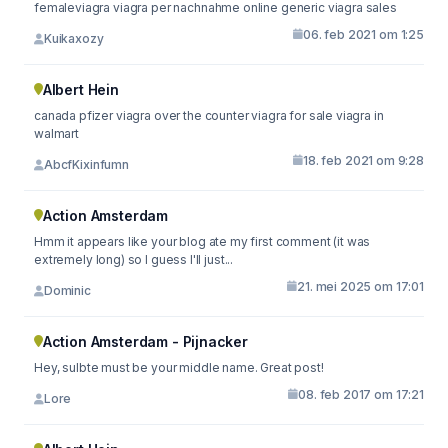
femaleviagra viagra per nachnahme online generic viagra sales
06. feb 2021 om 1:25
Kuikaxozy
Albert Hein
canada pfizer viagra over the counter viagra for sale viagra in
walmart
18. feb 2021 om 9:28
AbcfKixinfumn
Action Amsterdam
Hmm it appears like your blog ate my first comment (it was
extremely long) so I guess I'll just...
21. mei 2025 om 17:01
Dominic
Action Amsterdam - Pijnacker
Hey, sulbte must be your middle name. Great post!
08. feb 2017 om 17:21
Lore