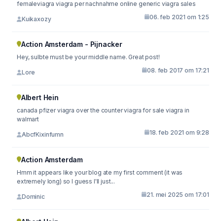
femaleviagra viagra per nachnahme online generic viagra sales
06. feb 2021 om 1:25
Kuikaxozy
Action Amsterdam - Pijnacker
Hey, sulbte must be your middle name. Great post!
08. feb 2017 om 17:21
Lore
Albert Hein
canada pfizer viagra over the counter viagra for sale viagra in
walmart
18. feb 2021 om 9:28
AbcfKixinfumn
Action Amsterdam
Hmm it appears like your blog ate my first comment (it was
extremely long) so I guess I'll just...
21. mei 2025 om 17:01
Dominic