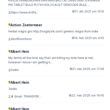
KASUS PEMBUNUHAN GANYANG BRUTAL UANG GRATIS KANKER
PKI TABLET BULE PUTIH HOLOCAUST GENOCIDE BULE ...
17. okt 2021 om 13:10
https://www.ArtPa...
Action Zoetermeer
herbal viagra gnc http://viagriyvik.com/ generic viagra from india
14. feb 2021 om 4:55
AbcfKixinfumn
Albert Hein
My family all the time say that I am killing my time here at net,
however I know I am getting k...
21. mei 2025 om 17:08
Delila
Albert Hein
3autiu
22. mei 2025 om 14:45
🔋 Email: TRANSFER...
Albert Hein