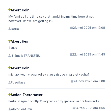
Albert Hein
My family all the time say that I am killing my time here at net,
however I know I am getting k...
21. mei 2025 om 17:08
Delila
Albert Hein
3autiu
22. mei 2025 om 14:45
🔋 Email: TRANSFER...
Albert Hein
michael youn viagra volley viagra risque viagra et kadhafi
24. nov 2020 om 8:08
Fbsgflase
Action Zoetermeer
herbal viagra gnc http://viagriyvik.com/ generic viagra from india
14. feb 2021 om 4:55
AbcfKixinfumn