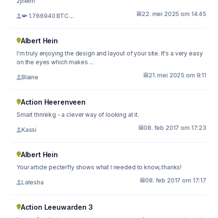
2jhelm
22. mei 2025 om 14:45
📯 1.766940 BTC....
Albert Hein
I'm truly enjoying the design and layout of your site. It's a very easy
on the eyes which makes ...
21. mei 2025 om 9:11
Blaine
Action Heerenveen
Smart thnniikg - a clever way of looking at it.
08. feb 2017 om 17:23
Kassi
Albert Hein
Your article pecterfly shows what I needed to know, thanks!
08. feb 2017 om 17:17
Latesha
Action Leeuwarden 3