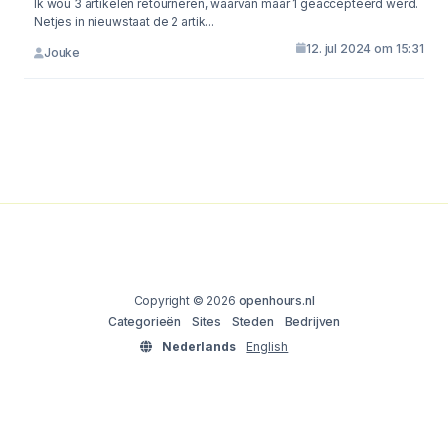
Ik wou 3 artikelen retourneren, waarvan maar 1 geaccepteerd werd.
Netjes in nieuwstaat de 2 artik...
12. jul 2024 om 15:31
Jouke
Copyright © 2026
openhours.nl
Categorieën
Sites
Steden
Bedrijven
Nederlands
English