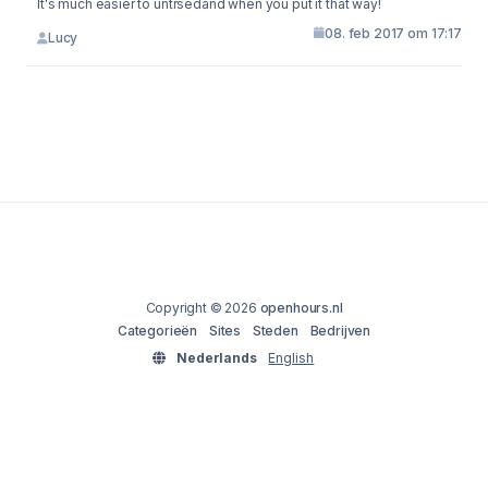
It's much easier to untrsedand when you put it that way!
08. feb 2017 om 17:17
Lucy
Copyright © 2026
openhours.nl
Categorieën
Sites
Steden
Bedrijven
Nederlands
English