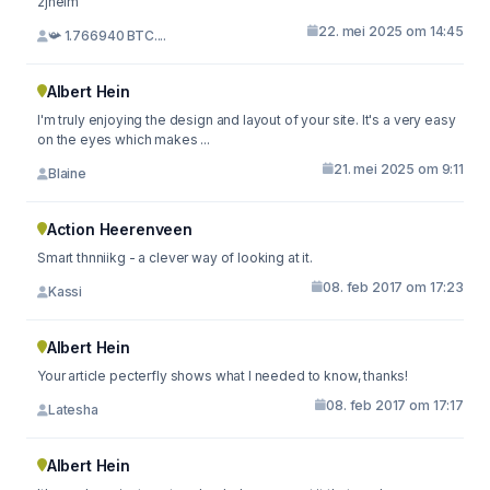
2jhelm
22. mei 2025 om 14:45
📯 1.766940 BTC....
Albert Hein
I'm truly enjoying the design and layout of your site. It's a very easy
on the eyes which makes ...
21. mei 2025 om 9:11
Blaine
Action Heerenveen
Smart thnniikg - a clever way of looking at it.
08. feb 2017 om 17:23
Kassi
Albert Hein
Your article pecterfly shows what I needed to know, thanks!
08. feb 2017 om 17:17
Latesha
Albert Hein