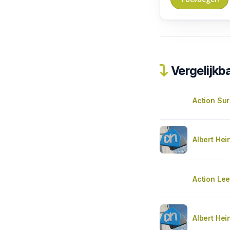
Vergelijkba
Action Su
Albert Hei
Action Le
Albert Hei