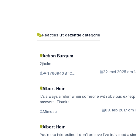
Reacties uit dezelfde categorie
Action Burgum
2jhelm
22. mei 2025 om 1
📯 1.766940 BTC....
Albert Hein
It's always a relief when someone with obvious exriet
answers. Thanks!
08. feb 2017 om 
Mimosa
Albert Hein
You're so interesting! I don't believe I've truly read a sin