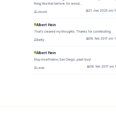
thing like that before. So wond...
21. mei 2025 om 1
Lincoln
Albert Hein
That's cleared my thoughts. Thanks for coniributtng.
08. feb 2017 om 1
Betty
Albert Hein
Stay inoefmativr, San Diego, yeah boy!
08. feb 2017 om 
Lavar