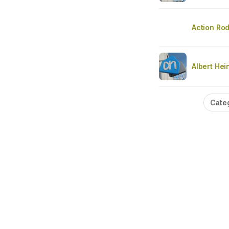
Action Ro
Albert Hei
Cate