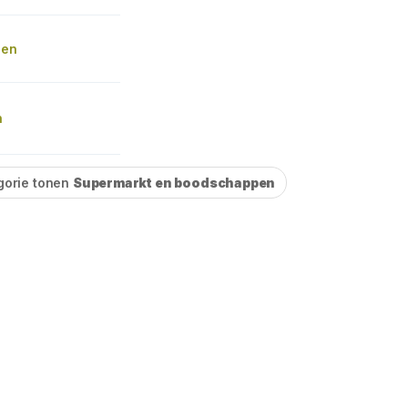
den
n
gorie tonen
Supermarkt en boodschappen