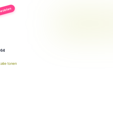
esloten
 64
atie tonen