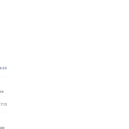
4:45
pse
17:13
gle