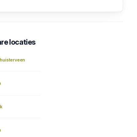
re locaties
rhuisterveen
n
ek
n