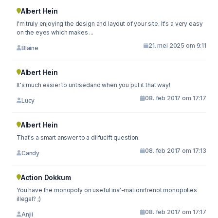
Albert Hein
I'm truly enjoying the design and layout of your site. It's a very easy
on the eyes which makes ...
21. mei 2025 om 9:11
Blaine
Albert Hein
It's much easier to untrsedand when you put it that way!
08. feb 2017 om 17:17
Lucy
Albert Hein
That's a smart answer to a dilfucift question.
08. feb 2017 om 17:13
Candy
Action Dokkum
You have the monopoly on useful ina'-mationrfrenot monopolies
illegal? ;)
08. feb 2017 om 17:17
Anjii