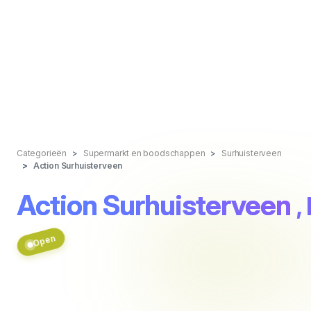
Categorieën
Supermarkt en boodschappen
Surhuisterveen
Action Surhuisterveen
Action Surhuisterveen
,
Open