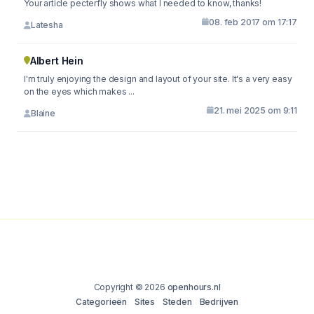
Your article pecterfly shows what I needed to know, thanks!
08. feb 2017 om 17:17
Latesha
Albert Hein
I'm truly enjoying the design and layout of your site. It's a very easy
on the eyes which makes ...
21. mei 2025 om 9:11
Blaine
Copyright © 2026
openhours.nl
Categorieën
Sites
Steden
Bedrijven