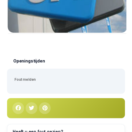
Openingstijden
Fout melden
Heeft u een fout gezien?