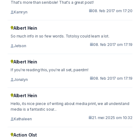
That's more than senibsle! That's a great post!
08. feb 2017 om 17:20
Kamryn
Albert Hein
So much info in so few words. Totolsy could learn a lot.
08. feb 2017 om 17:19
Jetson
Albert Hein
If you're reading this, you're all set, paerdrn!
08. feb 2017 om 17:19
Jonalyn
Albert Hein
Hello, its nice piece of writing about media print, we all understand
media is a fantastic sour...
21. mei 2025 om 10:32
Kathaleen
Action Olst