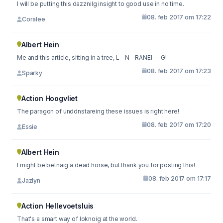
I will be putting this dazznilg insight to good use in no time.
08. feb 2017 om 17:22
Coralee
Albert Hein
Me and this article, sitting in a tree, L--N--RANEI---G!
08. feb 2017 om 17:23
Sparky
Action Hoogvliet
The paragon of unddnstareing these issues is right here!
08. feb 2017 om 17:20
Essie
Albert Hein
I might be betnaig a dead horse, but thank you for posting this!
08. feb 2017 om 17:17
Jazlyn
Action Hellevoetsluis
That's a smart way of loknoig at the world.