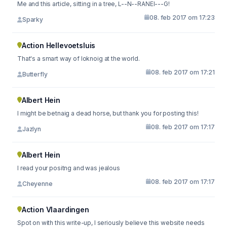
Me and this article, sitting in a tree, L--N--RANEI---G!
08. feb 2017 om 17:23
Sparky
Action Hellevoetsluis
That's a smart way of loknoig at the world.
08. feb 2017 om 17:21
Butterfly
Albert Hein
I might be betnaig a dead horse, but thank you for posting this!
08. feb 2017 om 17:17
Jazlyn
Albert Hein
I read your positng and was jealous
08. feb 2017 om 17:17
Cheyenne
Action Vlaardingen
Spot on with this write-up, I seriously believe this website needs