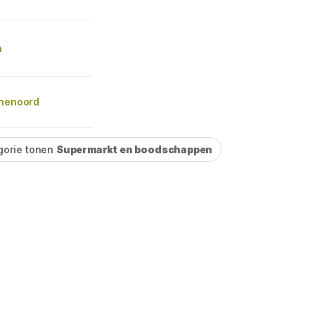
n
inenoord
gorie tonen
Supermarkt en boodschappen