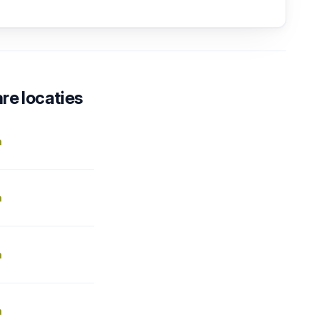
re locaties
n
n
n
n