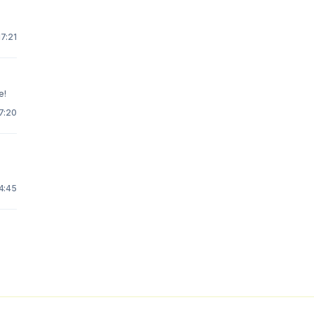
17:21
e!
7:20
4:45