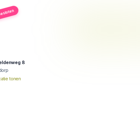
esloten
Veldenweg 8
dorp
atie tonen