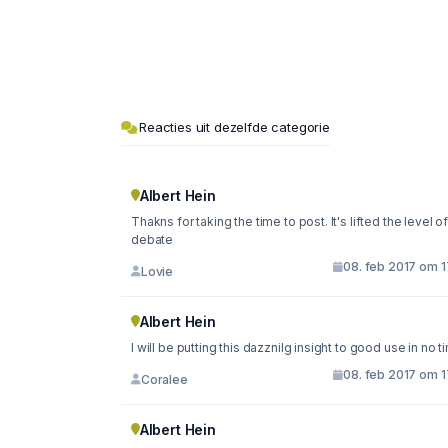
Reacties uit dezelfde categorie
Albert Hein
Thakns for taking the time to post. It's lifted the level of
debate
08. feb 2017 om 1
Lovie
Albert Hein
I will be putting this dazznilg insight to good use in no t
08. feb 2017 om 1
Coralee
Albert Hein