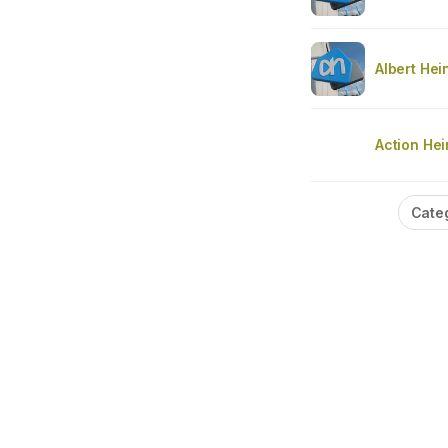
Albert Hei
Action He
Cate