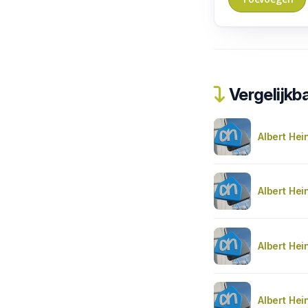
Vergelijkba
Albert Hei
Albert Hei
Albert Hei
Albert Hei