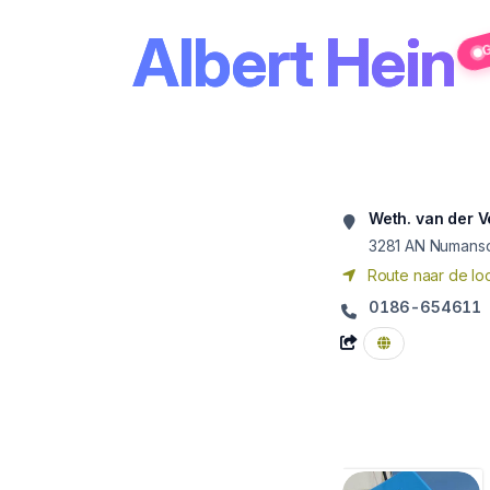
Albert Hein
G
Weth. van der 
3281 AN
Numans
Route naar de loc
0186-654611