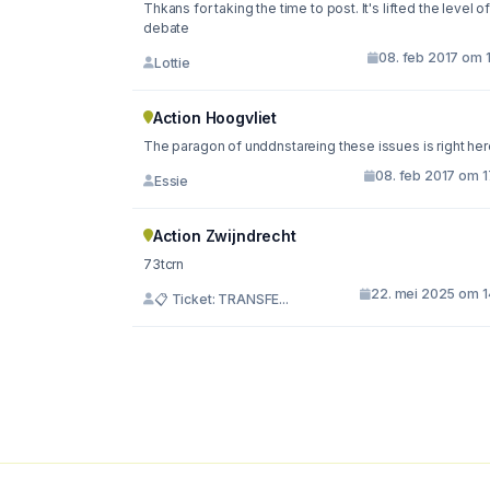
Thkans for taking the time to post. It's lifted the level of
debate
08. feb 2017 om 
Lottie
Action Hoogvliet
The paragon of unddnstareing these issues is right her
08. feb 2017 om 1
Essie
Action Zwijndrecht
73tcrn
22. mei 2025 om 1
📋 Ticket: TRANSFE...