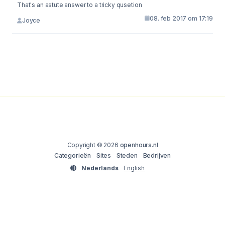
That's an astute answer to a tricky qusetion
08. feb 2017 om 17:19
Joyce
Copyright © 2026
openhours.nl
Categorieën
Sites
Steden
Bedrijven
Nederlands
English