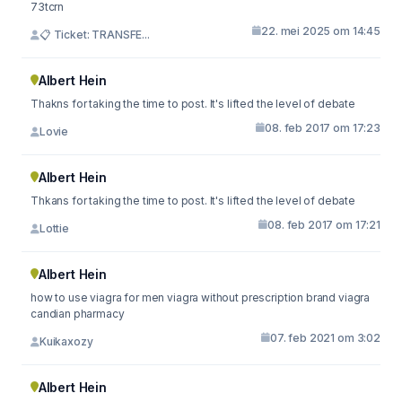
73tcrn
22. mei 2025 om 14:45
📋 Ticket: TRANSFE...
Albert Hein
Thakns for taking the time to post. It's lifted the level of debate
08. feb 2017 om 17:23
Lovie
Albert Hein
Thkans for taking the time to post. It's lifted the level of debate
08. feb 2017 om 17:21
Lottie
Albert Hein
how to use viagra for men viagra without prescription brand viagra
candian pharmacy
07. feb 2021 om 3:02
Kuikaxozy
Albert Hein