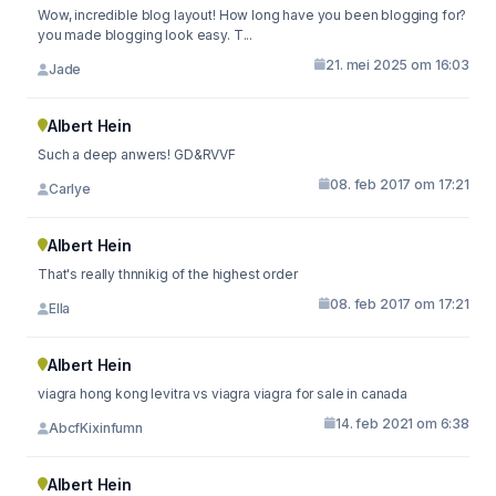
Wow, incredible blog layout! How long have you been blogging for?
you made blogging look easy. T...
21. mei 2025 om 16:03
Jade
Albert Hein
Such a deep anwers! GD&RVVF
08. feb 2017 om 17:21
Carlye
Albert Hein
That's really thnnikig of the highest order
08. feb 2017 om 17:21
Ella
Albert Hein
viagra hong kong levitra vs viagra viagra for sale in canada
14. feb 2021 om 6:38
AbcfKixinfumn
Albert Hein