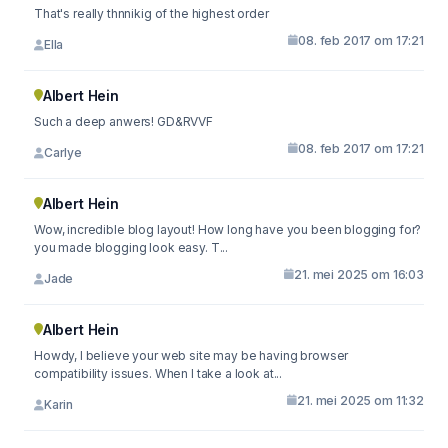
That's really thnnikig of the highest order
08. feb 2017 om 17:21
Ella
Albert Hein
Such a deep anwers! GD&RVVF
08. feb 2017 om 17:21
Carlye
Albert Hein
Wow, incredible blog layout! How long have you been blogging for?
you made blogging look easy. T...
21. mei 2025 om 16:03
Jade
Albert Hein
Howdy, I believe your web site may be having browser
compatibility issues. When I take a look at...
21. mei 2025 om 11:32
Karin