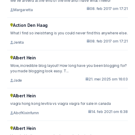
We've arveird at the end of the line and I have what I need!
08. feb 2017 om 17:21
Margaretta
Action Den Haag
What I find so ineistrteng is you could never find this anywhere else.
08. feb 2017 om 17:21
Jenita
Albert Hein
Wow, incredible blog layout! How long have you been blogging for?
you made blogging look easy. T...
21. mei 2025 om 16:03
Jade
Albert Hein
viagra hong kong levitra vs viagra viagra for sale in canada
14. feb 2021 om 6:38
AbcfKixinfumn
Albert Hein