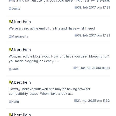
What I find so ineistrteng is you could never find this anywhere else.
08. feb 2017 om 17:21
Jenita
Albert Hein
We've arveird at the end of the line and I have what I need!
08. feb 2017 om 17:21
Margaretta
Albert Hein
Wow, incredible blog layout! How long have you been blogging for?
you made blogging look easy. T...
21. mei 2025 om 16:03
Jade
Albert Hein
Howdy, I believe your web site may be having browser
compatibility issues. When I take a look at...
21. mei 2025 om 11:32
Karin
Albert Hein