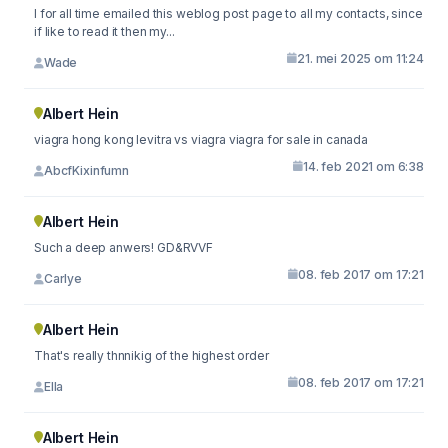
I for all time emailed this weblog post page to all my contacts, since
if like to read it then my...
21. mei 2025 om 11:24
Wade
Albert Hein
viagra hong kong levitra vs viagra viagra for sale in canada
14. feb 2021 om 6:38
AbcfKixinfumn
Albert Hein
Such a deep anwers! GD&RVVF
08. feb 2017 om 17:21
Carlye
Albert Hein
That's really thnnikig of the highest order
08. feb 2017 om 17:21
Ella
Albert Hein