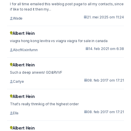
I for all time emailed this weblog post page to all my contacts, since
if like to read it then my...
21. mei 2025 om 11:24
Wade
Albert Hein
viagra hong kong levitra vs viagra viagra for sale in canada
14. feb 2021 om 6:38
AbcfKixinfumn
Albert Hein
Such a deep anwers! GD&RVVF
08. feb 2017 om 17:21
Carlye
Albert Hein
That's really thnnikig of the highest order
08. feb 2017 om 17:21
Ella
Albert Hein