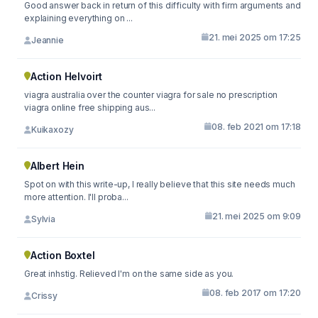
Good answer back in return of this difficulty with firm arguments and
explaining everything on ...
21. mei 2025 om 17:25
Jeannie
Action Helvoirt
viagra australia over the counter viagra for sale no prescription
viagra online free shipping aus...
08. feb 2021 om 17:18
Kuikaxozy
Albert Hein
Spot on with this write-up, I really believe that this site needs much
more attention. I'll proba...
21. mei 2025 om 9:09
Sylvia
Action Boxtel
Great inhstig. Relieved I'm on the same side as you.
08. feb 2017 om 17:20
Crissy