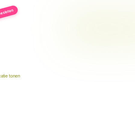
esloten
atie tonen