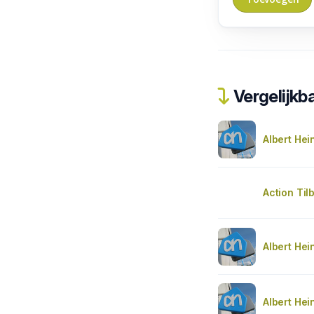
Vergelijkba
Albert Hei
Action Til
Albert Hei
Albert Hei