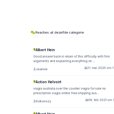
Reacties uit dezelfde categorie
Albert Hein
Good answer back in return of this difficulty with firm
arguments and explaining everything on ...
21. mei 2025 om 1
Jeannie
Action Helvoirt
viagra australia over the counter viagra for sale no
prescription viagra online free shipping aus...
08. feb 2021 om 
Kuikaxozy
Albert Hein