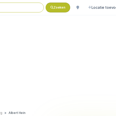
Locatie toev
Zoeken
rg
Albert Hein