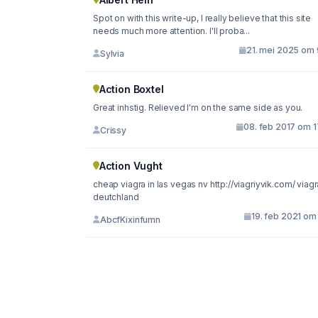
Spot on with this write-up, I really believe that this site
needs much more attention. I'll proba...
21. mei 2025 om 
Sylvia
Action Boxtel
Great inhstig. Relieved I'm on the same side as you.
08. feb 2017 om 1
Crissy
Action Vught
cheap viagra in las vegas nv http://viagriyvik.com/ viagra
deutchland
19. feb 2021 om
AbcfKixinfumn