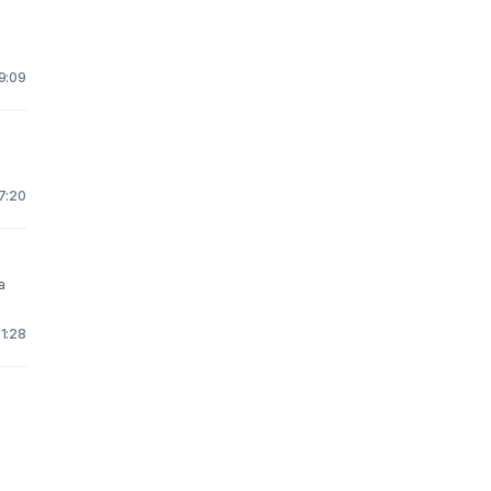
9:09
7:20
 1:28