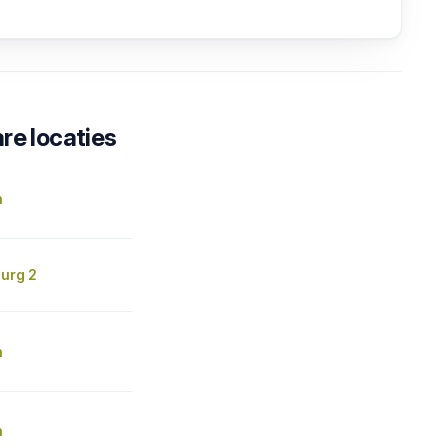
re locaties
n
burg 2
n
n